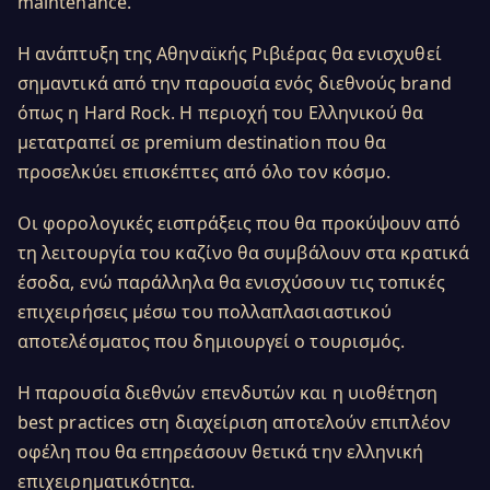
maintenance.
Η ανάπτυξη της Αθηναϊκής Ριβιέρας θα ενισχυθεί
σημαντικά από την παρουσία ενός διεθνούς brand
όπως η Hard Rock. Η περιοχή του Ελληνικού θα
μετατραπεί σε premium destination που θα
προσελκύει επισκέπτες από όλο τον κόσμο.
Οι φορολογικές εισπράξεις που θα προκύψουν από
τη λειτουργία του καζίνο θα συμβάλουν στα κρατικά
έσοδα, ενώ παράλληλα θα ενισχύσουν τις τοπικές
επιχειρήσεις μέσω του πολλαπλασιαστικού
αποτελέσματος που δημιουργεί ο τουρισμός.
Η παρουσία διεθνών επενδυτών και η υιοθέτηση
best practices στη διαχείριση αποτελούν επιπλέον
οφέλη που θα επηρεάσουν θετικά την ελληνική
επιχειρηματικότητα.