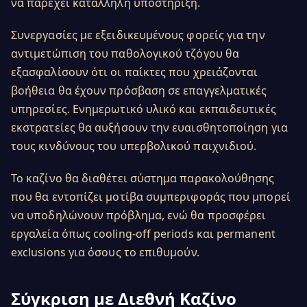
να παρέχει κατάλληλη υποστήριξη.
Συνεργασίες με εξειδικευμένους φορείς για την
αντιμετώπιση του παθολογικού τζόγου θα
εξασφαλίσουν ότι οι παίκτες που χρειάζονται
βοήθεια θα έχουν πρόσβαση σε επαγγελματικές
υπηρεσίες. Ενημερωτικό υλικό και εκπαιδευτικές
εκστρατείες θα αυξήσουν την ευαισθητοποίηση για
τους κινδύνους του υπερβολικού παιχνιδιού.
Το καζίνο θα διαθέτει σύστημα παρακολούθησης
που θα εντοπίζει μοτίβα συμπεριφοράς που μπορεί
να υποδηλώνουν πρόβλημα, ενώ θα προσφέρει
εργαλεία όπως cooling-off periods και permanent
exclusions για όσους το επιθυμούν.
Σύγκριση με Διεθνή Καζίνο