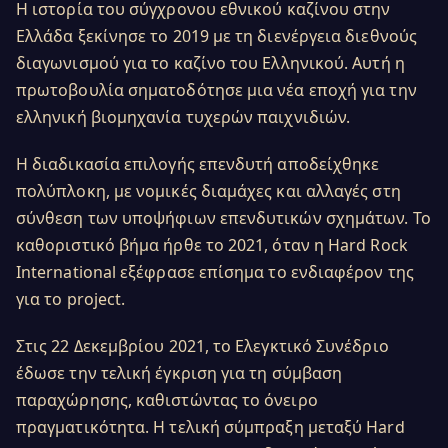
Η ιστορία του σύγχρονου εθνικού καζίνου στην
Ελλάδα ξεκίνησε το 2019 με τη διενέργεια διεθνούς
διαγωνισμού για το καζίνο του Ελληνικού. Αυτή η
πρωτοβουλία σηματοδότησε μια νέα εποχή για την
ελληνική βιομηχανία τυχερών παιχνιδιών.
Η διαδικασία επιλογής επενδυτή αποδείχθηκε
πολύπλοκη, με νομικές διαμάχες και αλλαγές στη
σύνθεση των υποψήφιων επενδυτικών σχημάτων. Το
καθοριστικό βήμα ήρθε το 2021, όταν η Hard Rock
International εξέφρασε επίσημα το ενδιαφέρον της
για το project.
Στις 22 Δεκεμβρίου 2021, το Ελεγκτικό Συνέδριο
έδωσε την τελική έγκριση για τη σύμβαση
παραχώρησης, καθιστώντας το όνειρο
πραγματικότητα. Η τελική σύμπραξη μεταξύ Hard