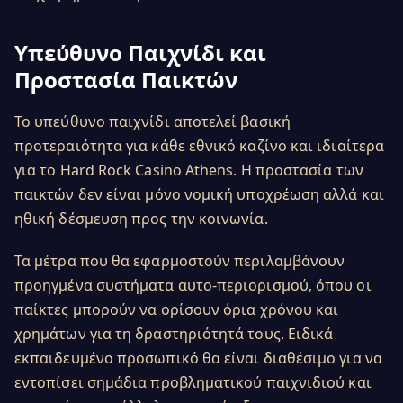
Υπεύθυνο Παιχνίδι και
Προστασία Παικτών
Το υπεύθυνο παιχνίδι αποτελεί βασική
προτεραιότητα για κάθε εθνικό καζίνο και ιδιαίτερα
για το Hard Rock Casino Athens. Η προστασία των
παικτών δεν είναι μόνο νομική υποχρέωση αλλά και
ηθική δέσμευση προς την κοινωνία.
Τα μέτρα που θα εφαρμοστούν περιλαμβάνουν
προηγμένα συστήματα αυτο-περιορισμού, όπου οι
παίκτες μπορούν να ορίσουν όρια χρόνου και
χρημάτων για τη δραστηριότητά τους. Ειδικά
εκπαιδευμένο προσωπικό θα είναι διαθέσιμο για να
εντοπίσει σημάδια προβληματικού παιχνιδιού και