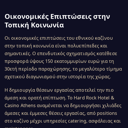
Οικονομικές Επιπτώσεις στην
Τοπική Κοινωνία
Οι οικονομικές επιπτώσεις του εθνικού καζίνου
στην τοπική κοινωνία είναι πολυεπίπεδες και
σημαντικές. Ο επενδυτικός σχηματισμός κατέθεσε
προσφορά ύψους 150 εκατομμυρίων ευρώ για τη
30ετή περίοδο παραχώρησης, το μεγαλύτερο τίμημα
σχετικού διαγωνισμού στην ιστορία της χώρας.
Η δημιουργία θέσεων εργασίας αποτελεί την πιο
άμεση και ορατή επίπτωση. Το Hard Rock Hotel &
Casino Athens αναμένεται να δημιουργήσει χιλιάδες
άμεσες και έμμεσες θέσεις εργασίας, από positions
στο καζίνο μέχρι υπηρεσίες catering, ασφάλειας και