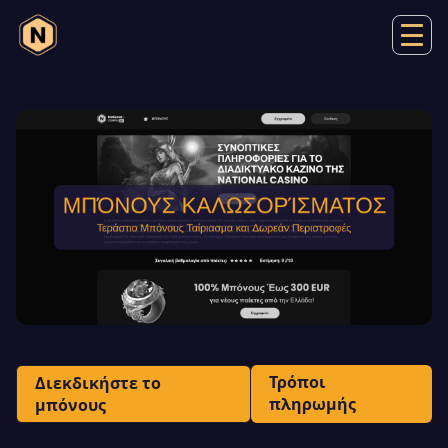
Τρόποι
Διεκδικήστε το
πληρωμής
μπόνους