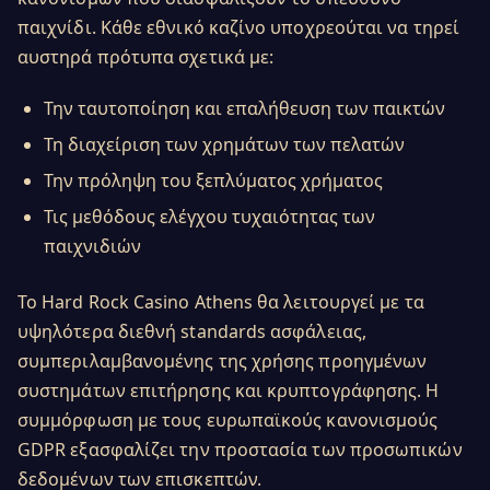
παιχνίδι. Κάθε εθνικό καζίνο υποχρεούται να τηρεί
αυστηρά πρότυπα σχετικά με:
Την ταυτοποίηση και επαλήθευση των παικτών
Τη διαχείριση των χρημάτων των πελατών
Την πρόληψη του ξεπλύματος χρήματος
Τις μεθόδους ελέγχου τυχαιότητας των
παιχνιδιών
Το Hard Rock Casino Athens θα λειτουργεί με τα
υψηλότερα διεθνή standards ασφάλειας,
συμπεριλαμβανομένης της χρήσης προηγμένων
συστημάτων επιτήρησης και κρυπτογράφησης. Η
συμμόρφωση με τους ευρωπαϊκούς κανονισμούς
GDPR εξασφαλίζει την προστασία των προσωπικών
δεδομένων των επισκεπτών.