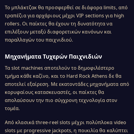
Το μπλάκτζακ θα προσφερθεί σε διάφορα limits, από
τραπέζια για αρχάριους μέχρι VIP sections για high
rollers. Οι παίκτες θα έχουν τη δυνατότητα να
επιλέξουν μεταξύ διαφορετικών κανόνων και
παραλλαγών του παιχνιδιού.
Μηχανήματα Τυχερών Παιχνιδιών
Τα slot machines αποτελούν το δημοφιλέστερο
τμήμα κάθε καζίνο, και το Hard Rock Athens δε θα
αποτελεί εξαίρεση. Με εκατοντάδες μηχανήματα από
κορυφαίους κατασκευαστές, οι παίκτες θα
απολαύσουν την πιο σύγχρονη τεχνολογία στον
τομέα.
Από κλασικά three-reel slots μέχρι πολύπλοκα video
slots με progressive jackpots, η ποικιλία θα καλύπτει