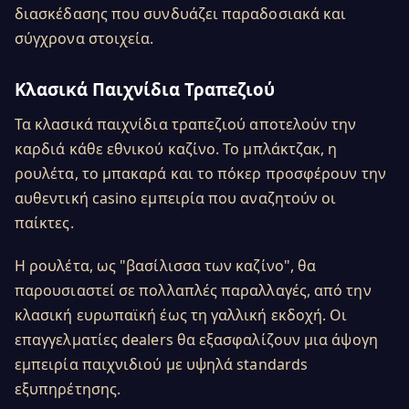
διασκέδασης που συνδυάζει παραδοσιακά και
σύγχρονα στοιχεία.
Κλασικά Παιχνίδια Τραπεζιού
Τα κλασικά παιχνίδια τραπεζιού αποτελούν την
καρδιά κάθε εθνικού καζίνο. Το μπλάκτζακ, η
ρουλέτα, το μπακαρά και το πόκερ προσφέρουν την
αυθεντική casino εμπειρία που αναζητούν οι
παίκτες.
Η ρουλέτα, ως "βασίλισσα των καζίνο", θα
παρουσιαστεί σε πολλαπλές παραλλαγές, από την
κλασική ευρωπαϊκή έως τη γαλλική εκδοχή. Οι
επαγγελματίες dealers θα εξασφαλίζουν μια άψογη
εμπειρία παιχνιδιού με υψηλά standards
εξυπηρέτησης.